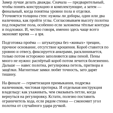
Замер лучше делать дважды. Сначала — предварительный,
чтобы понять конструкцию и комплектующие, а затем —
финальный, когда понятны уровни пола и отделки.
Уточняется толщина стен: нужны ли доборы, один или два
наличника, как пройти углы. Согласовываем высоту полотна
под покрытие пола, особенно если заложены тёплые контуры
и подложки. И, честно говоря, именно здесь чаще всего
экономят время — а зря.
Подготовка проёма — штукатурка без «живых» трещин,
прочное основание, отсутствие крошения. Короб ставится по
уровню и отвесу, фиксируется анкерами, расклинивается,
только потом осторожно заполняются швы пеной. Пены
много не нужно: распёртый короб потом лечится болезненно.
Дальше — навес полотна, регулировка петель, притвора и
защёлки. Магнитные замки любят точность, зато дарят
тишину.
На финале — герметизация примыкания, подрезка
наличников, чистовая протирка. И отдельная инструкция
владельцу: как ухаживать, чем смазывать петли, когда
вернуться на регулировку. Кстати, полезно поставить
ограничитель хода, если рядом стенка — сэкономит угол
полотна от случайного удара ручкой.