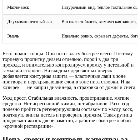
Масло‑воск
Натуральный вид, тёплое тактильное ощу
Двухкомпонентный лак
Высокая стойкость, химическая защита, 
Эмаль
Идеально ровно, скрывает дефекты, бога
Есть нюанс: торцы. Они пьют влагу быстрее всего. Поэтому
торцевую пропитку делаем отдельно, порой в два‑три
прохода, и внимательно контролируем кромку у петельной и
замковой стороны. На входных деревянных дверях
добавляется контурная защита — эластичные лаки в зоне
притвора и перекрывающие слои в зоне низа створки. И да,
козырёк — не каприз дизайнера, а страховка от дождя и снега.
Уход прост. Стабильная влажность, проветривание, мягкие
средства. Нет агрессивной химии, нет абразивов. Раз в год
полезно пройтись регенерирующим составом по маслу‑воск,
подтянуть винты петель и проверить прижим. Такая рутина
продлевает жизнь двери заметно, а работает быстрее любой
«срочной реставрации».
Цена, сроки и контроль качества: за