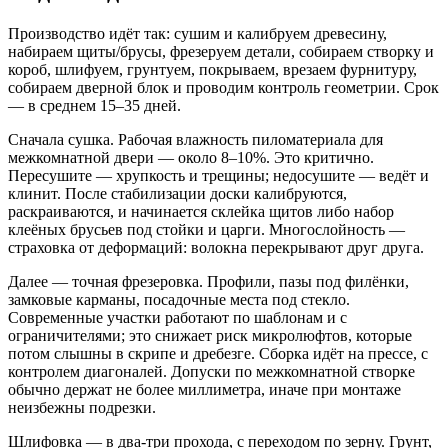
Производство идёт так: сушим и калибруем древесину,
набираем щиты/брусы, фрезеруем детали, собираем створку и
короб, шлифуем, грунтуем, покрываем, врезаем фурнитуру,
собираем дверной блок и проводим контроль геометрии. Срок
— в среднем 15–35 дней.
Сначала сушка. Рабочая влажность пиломатериала для
межкомнатной двери — около 8–10%. Это критично.
Пересушите — хрупкость и трещины; недосушите — ведёт и
клинит. После стабилизации доски калибруются,
раскраиваются, и начинается склейка щитов либо набор
клеёных брусьев под стойки и царги. Многослойность —
страховка от деформаций: волокна перекрывают друг друга.
Далее — точная фрезеровка. Профили, пазы под филёнки,
замковые карманы, посадочные места под стекло.
Современные участки работают по шаблонам и с
ограничителями; это снижает риск микролюфтов, которые
потом слышны в скрипе и дребезге. Сборка идёт на прессе, с
контролем диагоналей. Допуски по межкомнатной створке
обычно держат не более миллиметра, иначе при монтаже
неизбежны подрезки.
Шлифовка — в два‑три прохода, с переходом по зерну. Грунт,