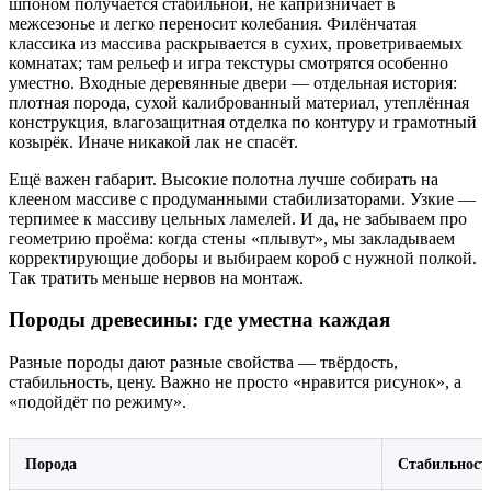
шпоном получается стабильной, не капризничает в
межсезонье и легко переносит колебания. Филёнчатая
классика из массива раскрывается в сухих, проветриваемых
комнатах; там рельеф и игра текстуры смотрятся особенно
уместно. Входные деревянные двери — отдельная история:
плотная порода, сухой калиброванный материал, утеплённая
конструкция, влагозащитная отделка по контуру и грамотный
козырёк. Иначе никакой лак не спасёт.
Ещё важен габарит. Высокие полотна лучше собирать на
клееном массиве с продуманными стабилизаторами. Узкие —
терпимее к массиву цельных ламелей. И да, не забываем про
геометрию проёма: когда стены «плывут», мы закладываем
корректирующие доборы и выбираем короб с нужной полкой.
Так тратить меньше нервов на монтаж.
Породы древесины: где уместна каждая
Разные породы дают разные свойства — твёрдость,
стабильность, цену. Важно не просто «нравится рисунок», а
«подойдёт по режиму».
Порода
Стабильност