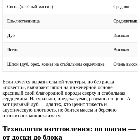
Сосна (клеёный массив)
Средняя
Ель/лиственница
Средняя/выше
Дуб
Высокая
Ясень
Высокая
Шпон (дуб, орех, ясень) на стабильном сердечнике
Очень высока
Если хочется выразительной текстуры, но без риска
«повести», выбирают шпон на инженерной основе —
красивый слой благородной породы сверху и стабильная
сердцевина. Натурально, предсказуемо, разумно по цене. А
вот цельный дуб — для тех, кто ценит тяжесть и
акустическую плотность, не боится массы и бережно
относится к микроклимату.
Технология изготовления: по шагам —
от доски до блока