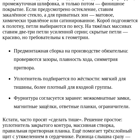
промежуточная шлифовка, и только потом — финишное
покрытие. Если предусмотрено остекление, ставим
закалённое стекло, а для приватных зон — матовое,
химически травлёное или сатинированное. Короб подгоняется
к полотну, петли выбираются по весу. На тяжёлых массивах
ставим две‑три петли усиленной серии; скрытые петли —
красиво, но требовательны к геометрии.
Предмонтажная сборка на производстве обязательна:
проверяются зазоры, плавность хода, симметрия
притвора.
Уплотнитель подбирается по жёсткости: мягкий для
тишины, более плотный для входной группы.
Фурнитура согласуется заранее: межкомнатные замки,
магнитные защёлки, ответные планки, ограничители.
Кстати, часто просят «сделать тише». Решение простое:
уплотнитель закрытого контура, массивная створка,
правильная притворная планка. Ещё помогает трёхслойный
щит с утяжелением в сердечнике. Разница слышна сразу —