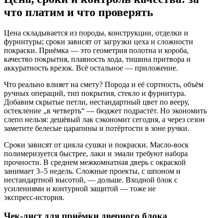
что платим и что проверять
Цена складывается из породы, конструкции, отделки и
фурнитуры; сроки зависят от загрузки цеха и сложности
покраски. Приёмка — это геометрия полотна и короба,
качество покрытия, плавность хода, тишина притвора и
аккуратность врезок. Всё остальное — приложение.
Что реально влияет на смету? Порода и её сортность, объём
ручных операций, тип покрытия, стекло и фурнитура.
Добавим скрытые петли, нестандартный цвет по вееру,
остекление „в четверть“ — бюджет подрастёт. Но экономить
слепо нельзя: дешёвый лак сэкономит сегодня, а через сезон
заметите белесые царапины и потёртости в зоне ручки.
Сроки зависят от цикла сушки и покраски. Масло‑воск
полимеризуется быстрее, лаки и эмали требуют набора
прочности. В среднем межкомнатная дверь с окраской
занимает 3–5 недель. Сложные проекты, с шпоном и
нестандартной высотой, — дольше. Входной блок с
усилениями и контурной защитой — тоже не
экспресс‑история.
Чек‑лист для приёмки дверного блока