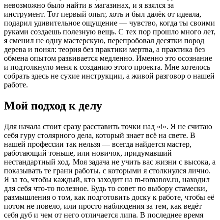
невозможно было найти в магазинах, и я взялся за
инструмент. Тот первый опыт, хоть и был далёк от идеала,
подарил удивительное ощущение — чувство, когда ты своими
руками создаешь полезную вещь. С тех пор прошло много лет,
я сменил не одну мастерскую, перепробовал десятки пород
дерева и понял: теория без практики мертва, а практика без
обмена опытом развивается медленно. Именно это осознание
и подтолкнуло меня к созданию этого проекта. Мне хотелось
собрать здесь не сухие инструкции, а живой разговор о нашей
работе.
Мой подход к делу
Для начала стоит сразу расставить точки над «i». Я не считаю
себя гуру столярного дела, который знает всё на свете. В
нашей профессии так нельзя — всегда найдется мастер,
работающий тоньше, или новичок, придумавший
нестандартный ход. Моя задача не учить вас жизни с высока, а
показывать те грани работы, с которыми я столкнулся лично.
Я за то, чтобы каждый, кто заходит на m-romanov.ru, находил
для себя что-то полезное. Будь то совет по выбору стамески,
размышления о том, как подготовить доску к работе, чтобы её
потом не повело, или просто наблюдения за тем, как ведёт
себя дуб и чем от него отличается липа. В последнее время