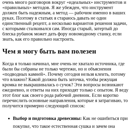
очень много разговоров вокруг «идеальных» инструментов и
«правильных» методов. Я же убежден, что инструмент
должен быть надежным, а метод — рабочим именно в ваших
руках. Поэтому в статьях я стараюсь давать не один
единственный рецепт, а несколько вариантов решения задачи,
с которыми сталкивался сам. Иногда старый, затертый до
блеска рубанок может дать фору новомодному станку, если
знать, как его правильно настроить.
Чем я могу быть вам полезен
Когда я только начинал, мне очень не хватало источника, где
были бы собраны не только чертежи, но и объяснения
«подводных камней». Почему сегодня нельзя клеить, потому
что влажно? Какой должна быть заточка, чтобы режущая
кромка не выкрашивалась о сучок? Эти вопросы возникают
ежедневно, и ответы на них приходят только с опытом. Я веду
этот блог как своего рода рабочий дневник. Если коротко
перечислить основные направления, которые я затрагиваю, то
получится примерно следующий список:
Выбор и подготовка древесины:
Как не ошибиться при
покупке, что такое естественная сушка и зачем она