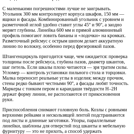
С маленькими погрешностями лучше не заигрывать.
Угольник 300 мм контролирует корпуса шкафов, 150 мм —
ящики и фасады. Комбинированный угольник с уровнем и
разметочной иглой удобно ставит углы 45° и 90°, а заодно
меряет глубины. Линейка 600 мм и прямой алюминиевый
профиль помогают ловить бананы и «лодочки» на кромках.
Разметочный рейсмус с острым шипом делает аккуратную
линию по волокну, особенно перед фрезеровкой пазов.
Штангенциркуль пригодится чаще, чем ожидается: проверка
толщины после рейсмуса, глубина пазов, диаметр шкантов,
шаг петель. Если шкалы плохо читаются — зря тратим силы.
Угломер — контроль установки пильного стола и торцовки.
Малка переносит реальные углы в изделия; между прочим,
стены редко бывают честными 90°, а фасады любят точность.
Маркеры с тонким пером и карандаши твёрдости H–2H
держат форму линии, не расползаются от прикосновения
руки.
Приспособления снимают головную боль. Козлы с ровными
верхними рейками и нескользящей лентой подстраиваются
под листы и длинные заготовки. Упоры, параллельные
линейки, шаблоны для отверстий под шканты и мебельную
фурнитуру — это не прихоть, а способ удержать