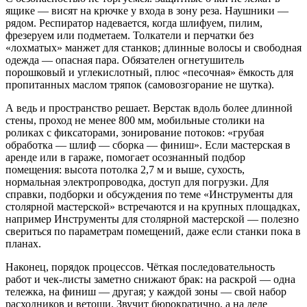
ящике — висят на крючке у входа в зону реза. Наушники —
рядом. Респиратор надевается, когда шлифуем, пилим,
фрезеруем или подметаем. Толкатели и перчатки без
«лохматых» манжет для станков; длинные волосы и свободная
одежда — опасная пара. Обязателен огнетушитель
порошковый и углекислотный, плюс «песочная» ёмкость для
пропитанных маслом тряпок (самовозгорание не шутка).
А ведь и пространство решает. Верстак вдоль более длинной
стены, проход не менее 800 мм, мобильные столики на
роликах с фиксаторами, зонирование потоков: «грубая
обработка — шлиф — сборка — финиш». Если мастерская в
аренде или в гараже, помогает осознанный подбор
помещения: высота потолка 2,7 м и выше, сухость,
нормальная электропроводка, доступ для погрузки. Для
справки, подборки и обсуждения по теме «Инструменты для
столярной мастерской» встречаются и на крупных площадках,
например Инструменты для столярной мастерской — полезно
свериться по параметрам помещений, даже если станки пока в
планах.
Наконец, порядок процессов. Чёткая последовательность
работ и чек‑листы заметно снижают брак: на раскрой — одна
тележка, на финиш — другая; у каждой зоны — свой набор
расходников и ветоши. Звучит бюрократично, а на деле