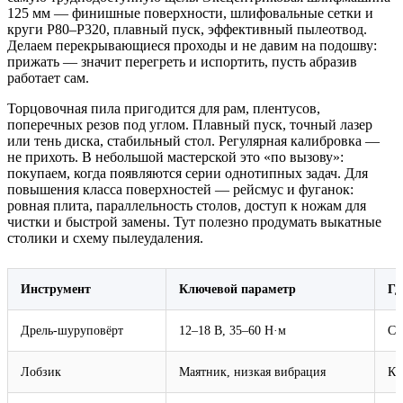
125 мм — финишные поверхности, шлифовальные сетки и
круги P80–P320, плавный пуск, эффективный пылеотвод.
Делаем перекрывающиеся проходы и не давим на подошву:
прижать — значит перегреть и испортить, пусть абразив
работает сам.
Торцовочная пила пригодится для рам, плентусов,
поперечных резов под углом. Плавный пуск, точный лазер
или тень диска, стабильный стол. Регулярная калибровка —
не прихоть. В небольшой мастерской это «по вызову»:
покупаем, когда появляются серии однотипных задач. Для
повышения класса поверхностей — рейсмус и фуганок:
ровная плита, параллельность столов, доступ к ножам для
чистки и быстрой замены. Тут полезно продумать выкатные
столики и схему пылеудаления.
Инструмент
Ключевой параметр
Гд
Дрель‑шуруповёрт
12–18 В, 35–60 Н·м
Сб
Лобзик
Маятник, низкая вибрация
Кр