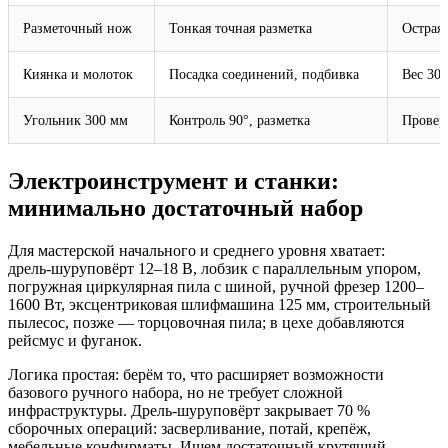
Разметочный нож
Тонкая точная разметка
Острая 
Киянка и молоток
Посадка соединений, подбивка
Вес 300
Угольник 300 мм
Контроль 90°, разметка
Провер
Электроинструмент и станки:
минимально достаточный набор
Для мастерской начального и среднего уровня хватает:
дрель‑шуруповёрт 12–18 В, лобзик с параллельным упором,
погружная циркулярная пила с шиной, ручной фрезер 1200–
1600 Вт, эксцентриковая шлифмашина 125 мм, строительный
пылесос, позже — торцовочная пила; в цехе добавляются
рейсмус и фуганок.
Логика простая: берём то, что расширяет возможности
базового ручного набора, но не требует сложной
инфраструктуры. Дрель‑шуруповёрт закрывает 70 %
сборочных операций: засверливание, потай, крепёж,
мебельные конфирматы. Ищем достаточный крутящий