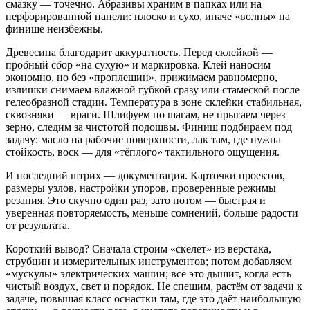
смазку — точечно. Абразивы храним в папках или на
перфорированной панели: плоско и сухо, иначе «волны» на
финише неизбежны.
Древесина благодарит аккуратность. Перед склейкой —
пробный сбор «на сухую» и маркировка. Клей наносим
экономно, но без «проплешин», прижимаем равномерно,
излишки снимаем влажной губкой сразу или стамеской после
гелеобразной стадии. Температура в зоне склейки стабильная,
сквозняки — враги. Шлифуем по шагам, не прыгаем через
зерно, следим за чистотой подошвы. Финиш подбираем под
задачу: масло на рабочие поверхности, лак там, где нужна
стойкость, воск — для «тёплого» тактильного ощущения.
И последний штрих — документация. Карточки проектов,
размеры узлов, настройки упоров, проверенные режимы
резания. Это скучно один раз, зато потом — быстрая и
уверенная повторяемость, меньше сомнений, больше радости
от результата.
Короткий вывод? Сначала строим «скелет» из верстака,
струбцин и измерительных инструментов; потом добавляем
«мускулы» электрических машин; всё это дышит, когда есть
чистый воздух, свет и порядок. Не спешим, растём от задачи к
задаче, повышая класс оснастки там, где это даёт наибольшую