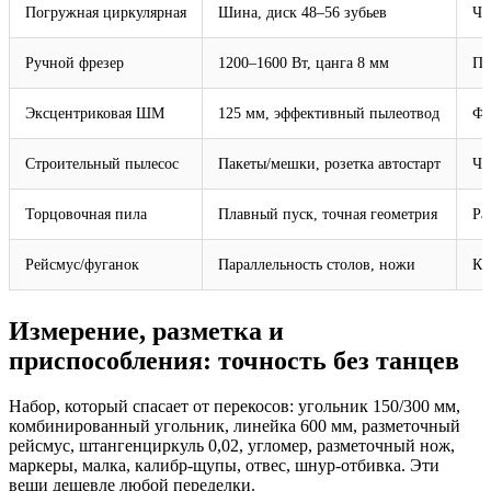
Погружная циркулярная
Шина, диск 48–56 зубьев
Чи
Ручной фрезер
1200–1600 Вт, цанга 8 мм
Па
Эксцентриковая ШМ
125 мм, эффективный пылеотвод
Фи
Строительный пылесос
Пакеты/мешки, розетка автостарт
Чи
Торцовочная пила
Плавный пуск, точная геометрия
Ра
Рейсмус/фуганок
Параллельность столов, ножи
Ка
Измерение, разметка и
приспособления: точность без танцев
Набор, который спасает от перекосов: угольник 150/300 мм,
комбинированный угольник, линейка 600 мм, разметочный
рейсмус, штангенциркуль 0,02, угломер, разметочный нож,
маркеры, малка, калибр‑щупы, отвес, шнур‑отбивка. Эти
вещи дешевле любой переделки.