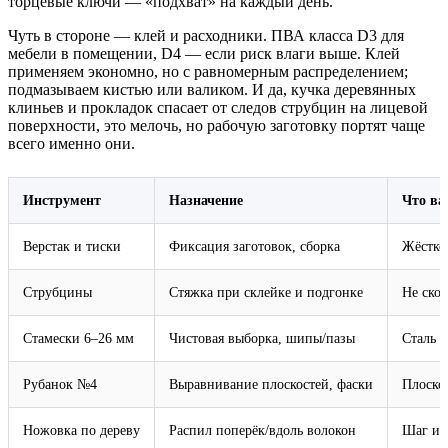
торцевые ключи — «подхват» на каждый день.
Чуть в стороне — клей и расходники. ПВА класса D3 для
мебели в помещении, D4 — если риск влаги выше. Клей
применяем экономно, но с равномерным распределением;
подмазываем кистью или валиком. И да, кучка деревянных
клиньев и прокладок спасает от следов струбцин на лицевой
поверхности, это мелочь, но рабочую заготовку портят чаще
всего именно они.
Инструмент
Назначение
Что ва
Верстак и тиски
Фиксация заготовок, сборка
Жёсткос
Струбцины
Стяжка при склейке и подгонке
Не скол
Стамески 6–26 мм
Чистовая выборка, шипы/пазы
Сталь д
Рубанок №4
Выравнивание плоскостей, фаски
Плоскос
Ножовка по дереву
Распил поперёк/вдоль волокон
Шаг и ф