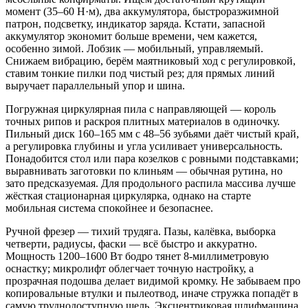
момент (35–60 Н·м), два аккумулятора, быстроразжимной
патрон, подсветку, индикатор заряда. Кстати, запасной
аккумулятор экономит больше времени, чем кажется,
особенно зимой. Лобзик — мобильный, управляемый.
Снижаем вибрацию, берём маятниковый ход с регулировкой,
ставим тонкие пилки под чистый рез; для прямых линий
выручает параллельный упор и шина.
Погружная циркулярная пила с направляющей — король
точных рипов и раскроя плитных материалов в одиночку.
Пильный диск 160–165 мм с 48–56 зубьями даёт чистый край,
а регулировка глубины и угла усиливает универсальность.
Понадобится стол или пара козелков с ровными подставками;
выравнивать заготовки по клиньям — обычная рутина, но
зато предсказуемая. Для продольного распила массива лучше
жёсткая стационарная циркулярка, однако на старте
мобильная система спокойнее и безопаснее.
Ручной фрезер — тихий трудяга. Пазы, калёвка, выборка
четверти, радиусы, фаски — всё быстро и аккуратно.
Мощность 1200–1600 Вт бодро тянет 8‑миллиметровую
оснастку; микролифт облегчает точную настройку, а
прозрачная подошва делает видимой кромку. Не забываем про
копировальные втулки и пылеотвод, иначе стружка попадёт в
самую труднодоступную щель. Эксцентриковая шлифмашина