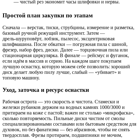
— чистый рез экономит часы шлифовки и нервы.
Простой план закупки по этапам
Сначала — верстак, тиски, струбцины, измерение и разметка,
базовый ручной режущий инструмент. Затем —
дрель‑шуруповёрт, лобзик, пылесос, эксцентриковая
шлифмашина. После обкатки — погружная пила с шиной,
фрезер, набор фрез, диски. Далее — торцовочная пила или
стационарная циркулярка. В финале — рейсмус и фуганок,
если идём в массив и серию. На каждом шаге покупаем
лучшую оснастку, которую можем себе позволить: хороший
диск делает любую пилу лучше, слабый — «убивает» и
топовую машину.
Уход, заточка и ресурс оснастки
Рабочая острота — это скорость и чистота. Стамески и
железки рубанков держим на водных камнях 1000/3000 и
притираем на коже с пастой; важен не столько «микрофаска»,
сколько повторяемость. Пильные диски чистим от смолы
специализированными составами или бытовым средством для
духовок, но без фанатизма — без абразивов, чтобы не снять
твердосплав. Фрезы протираем, подшипники не мочим,