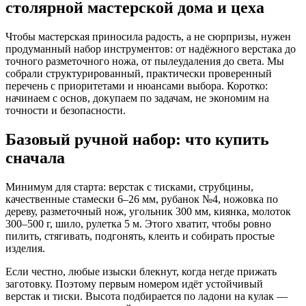
столярной мастерской дома и цеха
Чтобы мастерская приносила радость, а не сюрпризы, нужен
продуманный набор инструментов: от надёжного верстака до
точного разметочного ножа, от пылеудаления до света. Мы
собрали структурированный, практически проверенный
перечень с приоритетами и нюансами выбора. Коротко:
начинаем с основ, докупаем по задачам, не экономим на
точности и безопасности.
Базовый ручной набор: что купить
сначала
Минимум для старта: верстак с тисками, струбцины,
качественные стамески 6–26 мм, рубанок №4, ножовка по
дереву, разметочный нож, угольник 300 мм, киянка, молоток
300–500 г, шило, рулетка 5 м. Этого хватит, чтобы ровно
пилить, стягивать, подгонять, клеить и собирать простые
изделия.
Если честно, любые изыски блекнут, когда негде прижать
заготовку. Поэтому первым номером идёт устойчивый
верстак и тиски. Высота подбирается по ладони на кулак —