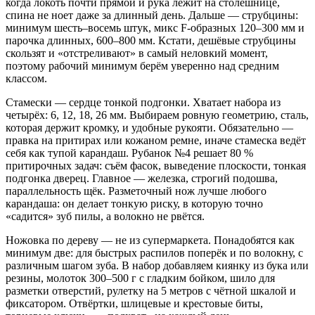
когда локоть почти прямой и рука лежит на столешнице,
спина не ноет даже за длинный день. Дальше — струбцины:
минимум шесть–восемь штук, микс F‑образных 120–300 мм и
парочка длинных, 600–800 мм. Кстати, дешёвые струбцины
скользят и «отстреливают» в самый неловкий момент,
поэтому рабочий минимум берём уверенно над средним
классом.
Стамески — сердце тонкой подгонки. Хватает набора из
четырёх: 6, 12, 18, 26 мм. Выбираем ровную геометрию, сталь,
которая держит кромку, и удобные рукояти. Обязательно —
правка на притирах или кожаном ремне, иначе стамеска ведёт
себя как тупой карандаш. Рубанок №4 решает 80 %
притирочных задач: съём фасок, выведение плоскости, тонкая
подгонка дверец. Главное — железка, строгий подошва,
параллельность щёк. Разметочный нож лучше любого
карандаша: он делает тонкую риску, в которую точно
«садится» зуб пилы, а волокно не рвётся.
Ножовка по дереву — не из супермаркета. Понадобятся как
минимум две: для быстрых распилов поперёк и по волокну, с
различным шагом зуба. В набор добавляем киянку из бука или
резины, молоток 300–500 г с гладким бойком, шило для
разметки отверстий, рулетку на 5 метров с чётной шкалой и
фиксатором. Отвёртки, шлицевые и крестовые биты,