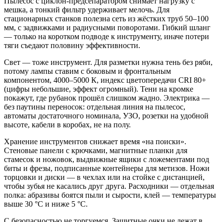
Пылесос с циклон‑предсепаратором снимает нагрузку с
мешка, а тонкий фильтр удерживает мелочь. Для
стационарных станков полезна сеть из жёстких труб 50–100
мм, с задвижками и радиусными поворотами. Гибкий шланг
— только на коротком подводе к инструменту, иначе потери
тяги съедают половину эффективности.
Свет — тоже инструмент. Для разметки нужна тень без ряби,
потому лампы ставим с боковым и фронтальным
компонентом, 4000–5000 К, индекс цветопередачи CRI 80+
(цифры небольшие, эффект огромный). Тени на кромке
покажут, где рубанок прошёл слишком жадно. Электрика —
без паутины переносок: отдельная линия на пылесос,
автоматы достаточного номинала, УЗО, розетки на удобной
высоте, кабели в коробах, не на полу.
Хранение инструментов снижает время «на поиски».
Стеновые панели с крючками, магнитные планки для
стамесок и ножовок, выдвижные ящики с ложементами под
биты и фрезы, подписанные контейнеры для метизов. Ножи
торцовки и диски — в чехлах или на стойке с дистанцией,
чтобы зубья не касались друг друга. Расходники — отдельная
полка: абразивы боятся пыли и сырости, клей — температуры
выше 30 °C и ниже 5 °C.
С безопасностью не торгуемся. Защитные очки не лежат в