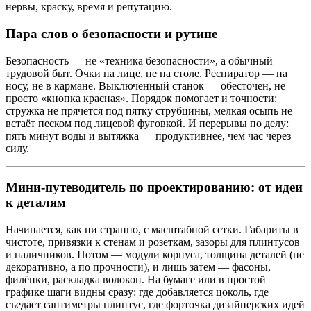
нервы, краску, время и репутацию.
Пара слов о безопасности и рутине
Безопасность — не «техника безопасности», а обычный
трудовой быт. Очки на лице, не на столе. Респиратор — на
носу, не в кармане. Выключенный станок — обесточен, не
просто «кнопка красная». Порядок помогает и точности:
стружка не прячется под пятку струбцины, мелкая осыпь не
встаёт песком под лицевой фуговкой. И перерывы по делу:
пять минут воды и вытяжка — продуктивнее, чем час через
силу.
Мини‑путеводитель по проектированию: от идеи
к деталям
Начинается, как ни странно, с масштабной сетки. Габариты в
чистоте, привязки к стенам и розеткам, зазоры для плинтусов
и наличников. Потом — модули корпуса, толщина деталей (не
декоративно, а по прочности), и лишь затем — фасоны,
филёнки, раскладка волокон. На бумаге или в простой
графике шаги видны сразу: где добавляется цоколь, где
съедает сантиметры плинтус, где форточка дизайнерских идей