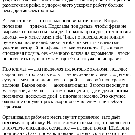
разметочная рейка с упором часто ускоряет работу больше,
чем дорогая электроника.
А ведь станки — это только половина точности. Вторая
половина — приёмы. Подклады под деталь, чтобы фреза не
вырывала волокна на выходе. Порядок проходов, от чистовой
кромки — к менее заметной. Чирк по поверхности тонким
рубанком после калибровки, чтобы вывести свилеватый
участок, который шлифовка только «замажет». И, конечно,
спокойная подача, без «гаечного ключа на коромысле», чтобы
не получить ступеньку там, где её ничто уже не исправит.
Про климат — два предложения, которые экономят неделю:
сырой щит строгают в ноль — через день он станет лодочкой;
сухую ламель приклеивают к сырой — клеевой шов срежет
волокна. Выход один — акклиматизация. Заготовки живут в
мастерской, а лучше — в том помещении, где изделие потом
поселится, несколько дней, а иногда и неделю. Это скучное
ожидание обнуляет риск скорбного «повело» и не требует
героизма.
Организация рабочего места звучит прозаично, зато даёт
осязаемую прибавку. На столе лежит только то, что включено
в текущую операцию, остальное — на свои полки. Шаблоны
подписаны, базы промаркированы, отходы сортируются по