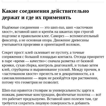
Какие соединения действительно
держат и где их применять
Надёжные соединения — это шип‑паз, шип «ласточкин
хвост», вставной шип и крепёж на шкантах при строгой
подгонке и правильном клее. Саморез — вспомогательный
фиксатор, а не основная опора. Движение древесины
учитывается прорезями и ориентацией волокон.
Секрет прост: клей склеивает не пустоту, а точные
сопряжения с большой площадью контакта. Отсюда приоритет
в паре «время — качество»: сначала разметка от базовой
кромки, сухая сборка, контроль диагоналей, и только затем
клей, струбцины и выравнивание усилий. Между прочим, в
«ласточкином хвосте» прелесть не в декоративности, а в
самозаклинивании — ящик не разойдётся при растяжении,
потому что геометрия не позволит.
Шип‑паз нравится столярам за универсальность: царги к
ножкам, рамочные конструкции, филёнчатые полотна — всё
это работает предсказуемо. Вставной шип полезен там, где
требуется сохратить лицевую поверхность и добавить