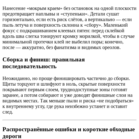
Нанесение «мокрым краем» без остановок на одной плоскости
предотвращает наплывы и «ступеньки». Детали сушат
горизонтально, если есть риск слётов, а вертикально — если
пыль летуча и поверхность склонна к «сбору». Маленький
фокус с подкрашиванием клеевых пятен: перед склейкой
вдоль шва слегка тонируют кромку морилкой, чтобы в случае
минимальной протечки клей не выбелил поры; конечно,
после — аккуратно, без фанатизма и видимых ореолов.
Сборка и финиш: правильная
последовательность
Неожиданно, но проще финишировать частично до сборки.
Щиты торцуют и шлифуют в ноль, скрытые поверхности
покрывают первым слоем, труднодоступные зоны готовят
заранее, а потом собирают и уже доводят финишные слои на
видимых местах. Так меньше пыли и риска «не подобраться»
к внутреннему углу, где рука неизбежно устанет и оставит
след.
Распространённые ошибки и короткие обходные
дороги