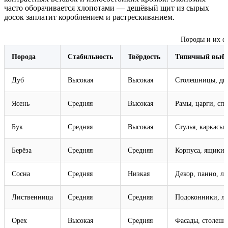
часто оборачивается хлопотами — дешёвый щит из сырых
досок заплатит короблением и растрескиванием.
Породы и их св
Порода
Стабильность
Твёрдость
Типичный выб
Дуб
Высокая
Высокая
Столешницы, две
Ясень
Средняя
Высокая
Рамы, царги, сп
Бук
Средняя
Высокая
Стулья, каркасы
Берёза
Средняя
Средняя
Корпуса, ящики
Сосна
Средняя
Низкая
Декор, панно, лё
Лиственница
Средняя
Средняя
Подоконники, л
Орех
Высокая
Средняя
Фасады, столешн