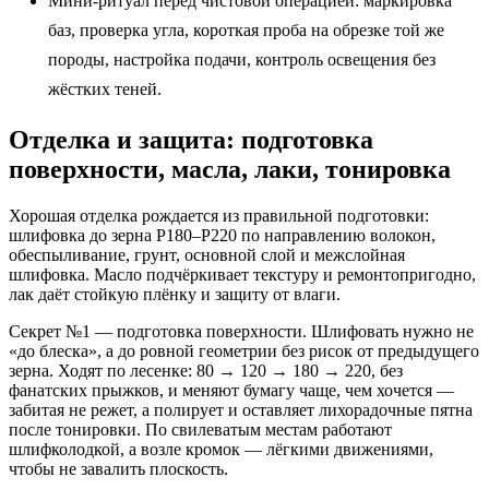
Мини‑ритуал перед чистовой операцией: маркировка
баз, проверка угла, короткая проба на обрезке той же
породы, настройка подачи, контроль освещения без
жёстких теней.
Отделка и защита: подготовка
поверхности, масла, лаки, тонировка
Хорошая отделка рождается из правильной подготовки:
шлифовка до зерна Р180–Р220 по направлению волокон,
обеспыливание, грунт, основной слой и межслойная
шлифовка. Масло подчёркивает текстуру и ремонтопригодно,
лак даёт стойкую плёнку и защиту от влаги.
Секрет №1 — подготовка поверхности. Шлифовать нужно не
«до блеска», а до ровной геометрии без рисок от предыдущего
зерна. Ходят по лесенке: 80 → 120 → 180 → 220, без
фанатских прыжков, и меняют бумагу чаще, чем хочется —
забитая не режет, а полирует и оставляет лихорадочные пятна
после тонировки. По свилеватым местам работают
шлифколодкой, а возле кромок — лёгкими движениями,
чтобы не завалить плоскость.