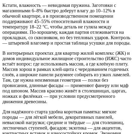
Кстати, влажность — невидимая пружина. Заготовки с
магазинными 6–8% быстро доберут влагу до 10–12% в
обычной квартире, а в производственном помещении
поддерживают 45–55% относительной влажности и
температуру 18–22 °C, чтобы деталь не гуляла между
операциями. По-хорошему, каждая партия отлеживается на
прокладках, со сквозняком, но без тепловых ударов. Контроль
— штыревой влагомер и простая таблица усушки для породы.
В интерьерных проектах для квартир жилой комплекс (ЖК) и
домов индивидуальное жилищное строительство (ИЖС) часто
встаёт вопрос: где использовать массив, а где клеёную плиту.
Массив хорош в рамках клей‑щита с чередованием годичных
слоёв, а широкие панели разумнее собирать из узких ламелей.
Там, где нужна неизменная геометрия — полки без
провисания, длинные фасады — применяют фанеру или мдф
под шпоном. Массив красиво живёт в столешницах, царгах,
ножках и филёнках — при условии предусмотренного
движения древесины.
Для надёжного старта удобна короткая памятка: мягкие
породы — для лёгкой мебели, декоративных панелей,
невысокой нагрузки; средние и твёрдые — для столешниц,
лестничных ступеней, фасадов; экзотика — для акцентов,
контрастных вставок и износостойких кромок. Экономия