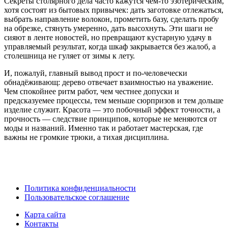
Секреты столярного дела часто кажутся чем‑то эзотерическим,
хотя состоят из бытовых привычек: дать заготовке отлежаться,
выбрать направление волокон, прометить базу, сделать пробу
на обрезке, стянуть умеренно, дать высохнуть. Эти шаги не
сияют в ленте новостей, но превращают кустарную удачу в
управляемый результат, когда шкаф закрывается без жалоб, а
столешница не гуляет от зимы к лету.
И, пожалуй, главный вывод прост и по‑человечески
обнадёживающ: дерево отвечает взаимностью на уважение.
Чем спокойнее ритм работ, чем честнее допуски и
предсказуемее процессы, тем меньше сюрпризов и тем дольше
изделие служит. Красота — это побочный эффект точности, а
прочность — следствие принципов, которые не меняются от
моды и названий. Именно так и работает мастерская, где
важны не громкие трюки, а тихая дисциплина.
Политика конфиденциальности
Пользовательское соглашение
Карта сайта
Контакты