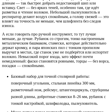
длинам — так быстрее добрать недостающий шип или
вставку. Свет — без ярких теней, особенно там, где идёт
разметка и чтение волокон. Небольшой пылеуловитель и
респиратор делают воздух спокойным, а голову свежей — это
влияет на точность не меньше, чем шлифлента без следов
износа.
А если говорить про ручной инструмент, то тут лучше
меньше, да лучше. Рубанок со строгим, тонко настроенным
металлическим башмаком, стамески, которые действительно
держат кромку, и пара японских пил с тонким пропилом
выручат в местах, где станок уже не подберётся или испортит
волокно. Невысокий порог входа, зато эффект почти
немедленный: фаски становятся ровными, торцы — без ворса,
посадки — спокойными.
Базовый набор для точной столярной работы:
поверочный угольник, стальная линейка 300 мм,
разметочный нож, рейсмус, штангенциркуль, струбцины
разной длины, добротные стамески 8–26 мм, рубанок с
тонкой настройкой, шлифколодка, пылеуловитель.