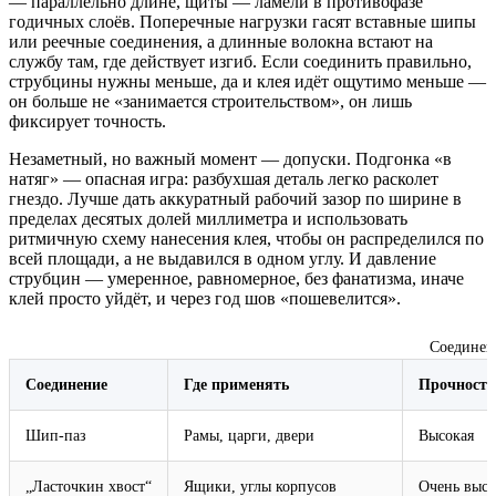
— параллельно длине, щиты — ламели в противофазе
годичных слоёв. Поперечные нагрузки гасят вставные шипы
или реечные соединения, а длинные волокна встают на
службу там, где действует изгиб. Если соединить правильно,
струбцины нужны меньше, да и клея идёт ощутимо меньше —
он больше не «занимается строительством», он лишь
фиксирует точность.
Незаметный, но важный момент — допуски. Подгонка «в
натяг» — опасная игра: разбухшая деталь легко расколет
гнездо. Лучше дать аккуратный рабочий зазор по ширине в
пределах десятых долей миллиметра и использовать
ритмичную схему нанесения клея, чтобы он распределился по
всей площади, а не выдавился в одном углу. И давление
струбцин — умеренное, равномерное, без фанатизма, иначе
клей просто уйдёт, и через год шов «пошевелится».
Соединен
Соединение
Где применять
Прочность
Шип‑паз
Рамы, царги, двери
Высокая
„Ласточкин хвост“
Ящики, углы корпусов
Очень высо