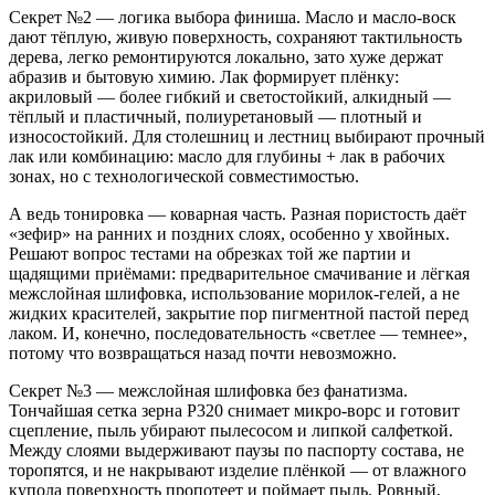
Секрет №2 — логика выбора финиша. Масло и масло‑воск
дают тёплую, живую поверхность, сохраняют тактильность
дерева, легко ремонтируются локально, зато хуже держат
абразив и бытовую химию. Лак формирует плёнку:
акриловый — более гибкий и светостойкий, алкидный —
тёплый и пластичный, полиуретановый — плотный и
износостойкий. Для столешниц и лестниц выбирают прочный
лак или комбинацию: масло для глубины + лак в рабочих
зонах, но с технологической совместимостью.
А ведь тонировка — коварная часть. Разная пористость даёт
«зефир» на ранних и поздних слоях, особенно у хвойных.
Решают вопрос тестами на обрезках той же партии и
щадящими приёмами: предварительное смачивание и лёгкая
межслойная шлифовка, использование морилок‑гелей, а не
жидких красителей, закрытие пор пигментной пастой перед
лаком. И, конечно, последовательность «светлее — темнее»,
потому что возвращаться назад почти невозможно.
Секрет №3 — межслойная шлифовка без фанатизма.
Тончайшая сетка зерна Р320 снимает микро‑ворс и готовит
сцепление, пыль убирают пылесосом и липкой салфеткой.
Между слоями выдерживают паузы по паспорту состава, не
торопятся, и не накрывают изделие плёнкой — от влажного
купола поверхность пропотеет и поймает пыль. Ровный,