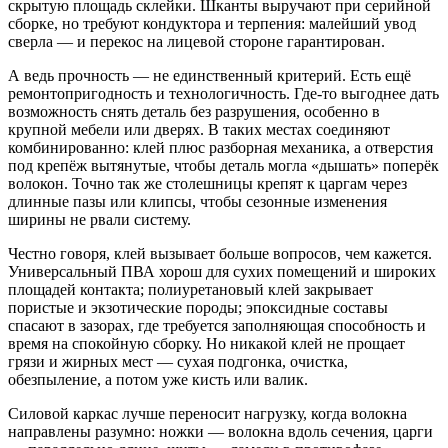
скрытую площадь склейки. Шканты выручают при серийной
сборке, но требуют кондуктора и терпения: малейший увод
сверла — и перекос на лицевой стороне гарантирован.
А ведь прочность — не единственный критерий. Есть ещё
ремонтопригодность и технологичность. Где‑то выгоднее дать
возможность снять деталь без разрушения, особенно в
крупной мебели или дверях. В таких местах соединяют
комбинированно: клей плюс разборная механика, а отверстия
под крепёж вытянутые, чтобы деталь могла «дышать» поперёк
волокон. Точно так же столешницы крепят к царгам через
длинные пазы или клипсы, чтобы сезонные изменения
ширины не рвали систему.
Честно говоря, клей вызывает больше вопросов, чем кажется.
Универсальный ПВА хорош для сухих помещений и широких
площадей контакта; полиуретановый клей закрывает
пористые и экзотические породы; эпоксидные составы
спасают в зазорах, где требуется заполняющая способность и
время на спокойную сборку. Но никакой клей не прощает
грязи и жирных мест — сухая подгонка, очистка,
обезпыление, а потом уже кисть или валик.
Силовой каркас лучше переносит нагрузку, когда волокна
направлены разумно: ножки — волокна вдоль сечения, царги