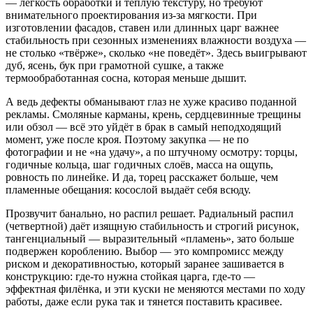
— лёгкость обработки и тёплую текстуру, но требуют
внимательного проектирования из-за мягкости. При
изготовлении фасадов, ставен или длинных царг важнее
стабильность при сезонных изменениях влажности воздуха —
не столько «твёрже», сколько «не поведёт». Здесь выигрывают
дуб, ясень, бук при грамотной сушке, а также
термообработанная сосна, которая меньше дышит.
А ведь дефекты обманывают глаз не хуже красиво поданной
рекламы. Смоляные карманы, крень, сердцевинные трещины
или обзол — всё это уйдёт в брак в самый неподходящий
момент, уже после кроя. Поэтому закупка — не по
фотографии и не «на удачу», а по штучному осмотру: торцы,
годичные кольца, шаг годичных слоёв, масса на ощупь,
ровность по линейке. И да, торец расскажет больше, чем
пламенные обещания: косослой выдаёт себя всюду.
Прозвучит банально, но распил решает. Радиальный распил
(четвертной) даёт изящную стабильность и строгий рисунок,
тангенциальный — выразительный «пламень», зато больше
подвержен короблению. Выбор — это компромисс между
риском и декоративностью, который заранее зашивается в
конструкцию: где-то нужна стойкая царга, где-то —
эффектная филёнка, и эти куски не меняются местами по ходу
работы, даже если рука так и тянется поставить красивее.