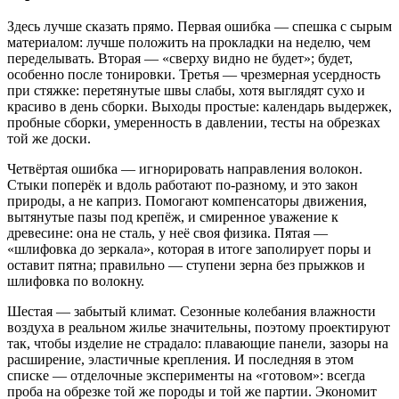
Здесь лучше сказать прямо. Первая ошибка — спешка с сырым
материалом: лучше положить на прокладки на неделю, чем
переделывать. Вторая — «сверху видно не будет»; будет,
особенно после тонировки. Третья — чрезмерная усердность
при стяжке: перетянутые швы слабы, хотя выглядят сухо и
красиво в день сборки. Выходы простые: календарь выдержек,
пробные сборки, умеренность в давлении, тесты на обрезках
той же доски.
Четвёртая ошибка — игнорировать направления волокон.
Стыки поперёк и вдоль работают по‑разному, и это закон
природы, а не каприз. Помогают компенсаторы движения,
вытянутые пазы под крепёж, и смиренное уважение к
древесине: она не сталь, у неё своя физика. Пятая —
«шлифовка до зеркала», которая в итоге заполирует поры и
оставит пятна; правильно — ступени зерна без прыжков и
шлифовка по волокну.
Шестая — забытый климат. Сезонные колебания влажности
воздуха в реальном жилье значительны, поэтому проектируют
так, чтобы изделие не страдало: плавающие панели, зазоры на
расширение, эластичные крепления. И последняя в этом
списке — отделочные эксперименты на «готовом»: всегда
проба на обрезке той же породы и той же партии. Экономит