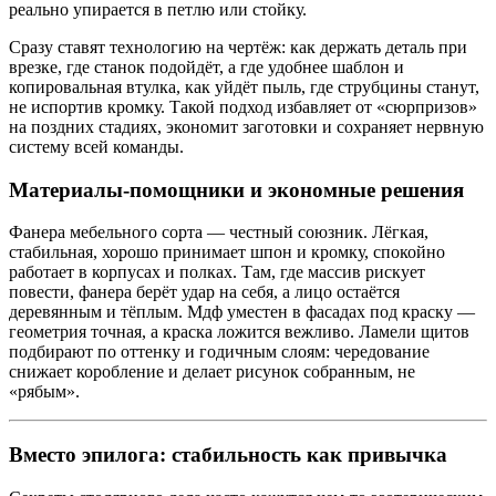
реально упирается в петлю или стойку.
Сразу ставят технологию на чертёж: как держать деталь при
врезке, где станок подойдёт, а где удобнее шаблон и
копировальная втулка, как уйдёт пыль, где струбцины станут,
не испортив кромку. Такой подход избавляет от «сюрпризов»
на поздних стадиях, экономит заготовки и сохраняет нервную
систему всей команды.
Материалы‑помощники и экономные решения
Фанера мебельного сорта — честный союзник. Лёгкая,
стабильная, хорошо принимает шпон и кромку, спокойно
работает в корпусах и полках. Там, где массив рискует
повести, фанера берёт удар на себя, а лицо остаётся
деревянным и тёплым. Мдф уместен в фасадах под краску —
геометрия точная, а краска ложится вежливо. Ламели щитов
подбирают по оттенку и годичным слоям: чередование
снижает коробление и делает рисунок собранным, не
«рябым».
Вместо эпилога: стабильность как привычка