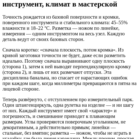
инструмент, климат в мастерской
Точность рождается из базовой поверхности и кромки,
поверенного инструмента и стабильного климата: 45–55%
влажности и 18–22 °C. Разметка — ножом по линейке,
измерения — одним инструментом на весь узел. Каждую
деталь ведут от своих базовых сторон.
Сначала коротко: «сначала плоскость, потом кромка». Из
кривой заготовки точности не будет, даже если разметить
идеально. Поэтому сначала выравнивают одну плоскость
(сторона 1), затем к ней выводят перпендикулярную кромку
(сторона 2), и лишь от них размечают отпуски. Эта
дисциплина банальна, но спасает от нарастающих ошибок
при каждом шаге, когда миллиметры превращаются в пятна на
лицевой стороне.
Теперь развёрнуто, с отступлением про измерительный парк.
Один штангенциркуль, одна рулетка на изделие — и ни шагу
от них. Каждый инструмент имеет свой «характер» и
погрешность, и смешивание приводит к плавающим
размерам. Углы проверяются поверочным угольником, не
декоративным, а действительно прямым; линейки —
стальные, без вмятин; разметка — ножом, чтобы не играть в
угадайку, где была линия карандаша. Между прочим, простая