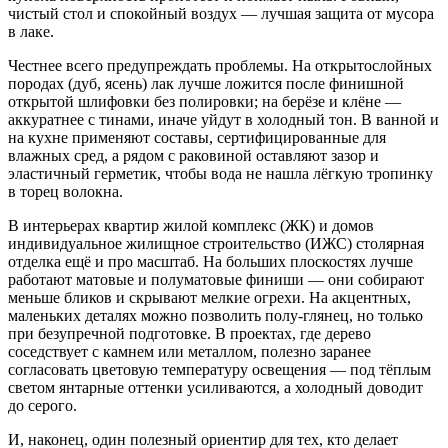
чистый стол и спокойный воздух — лучшая защита от мусора
в лаке.
Честнее всего предупреждать проблемы. На открытослойных
породах (дуб, ясень) лак лучше ложится после финишной
открытой шлифовки без полировки; на берёзе и клёне —
аккуратнее с тинами, иначе уйдут в холодный тон. В ванной и
на кухне применяют составы, сертифицированные для
влажных сред, а рядом с раковиной оставляют зазор и
эластичный герметик, чтобы вода не нашла лёгкую тропинку
в торец волокна.
В интерьерах квартир жилой комплекс (ЖК) и домов
индивидуальное жилищное строительство (ИЖС) столярная
отделка ещё и про масштаб. На больших плоскостях лучше
работают матовые и полуматовые финиши — они собирают
меньше бликов и скрывают мелкие огрехи. На акцентных,
маленьких деталях можно позволить полу‑глянец, но только
при безупречной подготовке. В проектах, где дерево
соседствует с камнем или металлом, полезно заранее
согласовать цветовую температуру освещения — под тёплым
светом янтарные оттенки усиливаются, а холодный доводит
до серого.
И, наконец, один полезный ориентир для тех, кто делает