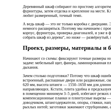
Деревянный шкаф собирают по простому алгоритму:
фурнитуры, затем отделка и крепление на месте. 
любит размеренный, точный темп.
А ведь шкаф — это не только коробка с дверцами. 
немного расширяться. Поэтому мы начинаем с прое
корпус, фурнитура, проверка диагоналей, и уже в 
собрать шкаф из дерева“, но ниже — развёрнутый, 
Проект, размеры, материалы и 
Начинают со схемы: фиксируют точные размеры ни
задаче: мебельный щит, фанера, ламинированная пл
дыхания.
Зачем столько подготовки? Потому что шкаф ошибк
встроенный, распашные двери или раздвижные, скол
620 мм, высота штанги — 1550–1650 мм для длинно
направляющих. Кстати, плита удобна и предсказуе
в помещении минимум 3–5 дней, избегают резких п
компенсационные планки и плинтусные вырезы — ин
доводчиком, штангодержатели, опоры, стяжки, нап
рыхлых нитей; заготовки зажимают струбцинами, а