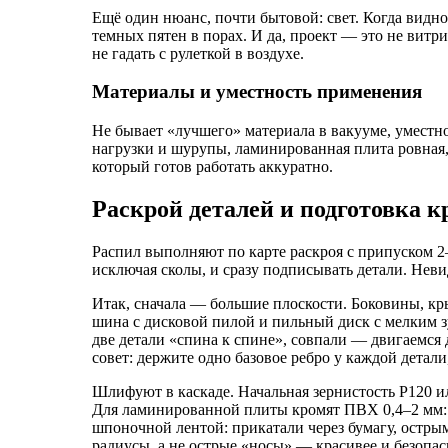
Ещё один нюанс, почти бытовой: свет. Когда видн
темных пятен в порах. И да, проект — это не витри
не гадать с рулеткой в воздухе.
Материалы и уместность применения
Не бывает «лучшего» материала в вакууме, уместн
нагрузки и шурупы, ламинированная плита ровная,
который готов работать аккуратно.
Раскрой деталей и подготовка 
Распил выполняют по карте раскроя с припуском 
исключая сколы, и сразу подписывать детали. Нев
Итак, сначала — большие плоскости. Боковины, кр
шина с дисковой пилой и пильный диск с мелким з
две детали «спина к спине», совпали — двигаемся 
совет: держите одно базовое ребро у каждой детал
Шлифуют в каскаде. Начальная зернистость Р120 и
Для ламинированной плиты кромят ПВХ 0,4–2 мм: т
шпоночной лентой: прикатали через бумагу, остры
радиусы, а не острые «носы» — красивее и безопас