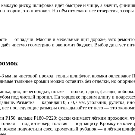
о каждую риску, шлифовка идёт быстрее и чище, а значит, фини
на теории, это протокол. На нём отмечают все отверстия, зазор
ость — от задачи. Массив и мебельный щит дороже, зато ремонт
 даёт чистую геометрию и экономит бюджет. Выбор диктует инте
кромок
2–3 мм на чистовой проход, торцы шлифуют, кромки оклеивают
идимые тыльные кромки можно оставить без отделки, но опорны
ышка, дно, перегородки; позже — полки, царги, фасады, доборы
убом под чистый пропил. На торцовке правим длину и подрезае
дальше. Разметка — карандаш 0,5–0,7 мм, угольник, рулетка, и
и, все последующие размеры откладывайте от него — это экономи
ли Р150, дальше Р180–Р220; фаски снимают лёгким проходом, что
онкая — под интерьер, толстая — под защиту. Кромку на клей-р
м ножом подчистили свес, кромочный рубанок — и лёгкая шлифо
нее.