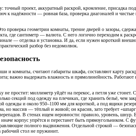
 точный проект, аккуратный раскрой, кромление, присадка под 
Ключ к надёжности — ровная база, проверка диагоналей и чисты
Это проверка геометрии комнаты, трение дверей о зазоры, сдер
кта, где сантиметр — валюта. С него логично переходим к раск
финале — отделка и установка. И да, если нужен короткий внеш
практический разбор без недомолвок.
безопасность
ши и комнаты, считают габариты шкафа, составляют карту раск
ита; важно выдержать влажность и прямолинейность. Работают на
у не простит: миллиметр уйдёт на перекос, а петля уже стонет.
ько секций под одежду на плечиках, где хранить бельё, чем за
й одежды и около 950–1100 мм для короткой, а под ящики резерв
ма, но массив — тёплый и живой; он красив, зато требует «шпа
ерепадов. В стенах ищем неровности: правило, уровень, шнур. 
аче корпус упрётся и перестанет быть прямоугольником. С фур
равляющие полного выдвижения. Отдельной строкой — безопасно
 рабочий стол не пружинит.