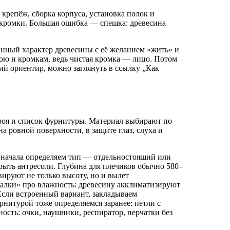
крепёж, сборка корпуса, установка полок и
е кромки. Большая ошибка — спешка: древесина
жанный характер древесины с её желанием «жить» и
рою и кромкам, ведь чистая кромка — лицо. Потом
ний ориентир, можно заглянуть в ссылку „Как
роя и список фурнитуры. Материал выбирают по
 ровной поверхности, в защите глаз, слуха и
 Сначала определяем тип — отдельностоящий или
крыть антресоли. Глубина для плечиков обычно 580–
ируют не только высоту, но и вылет
ргалки» про влажность: древесину акклиматизируют
Если встроенный вариант, закладываем
нитурой тоже определяемся заранее: петли с
сть: очки, наушники, респиратор, перчатки без