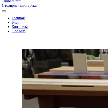
Timber
Craft
Столярная мастерская
Главная
Блог
Контакты
Обо мне