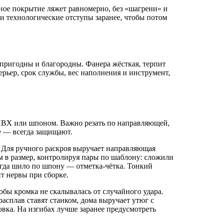
шное покрытие ляжет равномерно, без «шагрени» и
ы и технологические отступы заранее, чтобы потом
опригодны и благородны. Фанера жёсткая, терпит
рьер, срок службы, вес наполнения и инструмент,
 ПВХ или шпоном. Важно резать по направляющей,
е — всегда защищают.
. Для ручного раскроя выручает направляющая
м в размер, контролируя пары по шаблону: сложили
ногда шило по шпону — отметка-чётка. Тонкий
т нервы при сборке.
бы кромка не скалывалась от случайного удара.
асплав ставят станком, дома выручает утюг с
вка. На изгибах лучше заранее предусмотреть